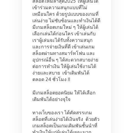
สล็อตใหม่ล่าสุด2025 ให้ผู้เล่นได้
เข้าร่วมความสนุกแบบที่ไม่
เหมือนใคร ด้วยรูปแบบของเกมที่
เล่นง่าย ไม่ซับซ้อนและทำเงินได้ดี
มีเกมสล็อตเกมใหม่ ๆ ให้ผู้เล่นได้
เลือกเล่นได้ก่อนใคร เข้าเล่นกับ
เราผู้เล่นจะได้รับทั้งความสนุก
และการจ่ายเงินที่ดี เข้าเล่นเกม
สล็อตผ่านทางสมาร์ทโฟน และ
อุปกรณ์อื่น ๆ ได้สะดวกสบายง่าย
ต่อการทำเงิน ให้ผู้เล่นใช้งานได้
ง่ายและสบาย เข้าเดิมพันได้
ตลอด 24 ชั่วโมง !!
มีเกมสล็อตยอดนิยม ให้ได้เลือก
เดิมพันได้อย่างจุใจ
ทางเว็บของเรา
ได้คัดสรรเกม
สล็อตที่เล่นง่ายได้เงินจริง ด้วยตัว
เกมสล็อตเป็นเกมเดิมพันชั้นนำที่
ทำเงินให้แก่ผู้เล่นได้เยอะมาก