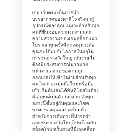
เกม
เว็บตรง เป็นการนำ
บรรยากาศของคาสิโนจริงมาสู่
อุปกรณ์ของคุณ เหมาะสำหรับทุก
คนที่ชื่นชอบความงดงามและ
ความสวยงามของเกมสล็อตแนว
โบราณ ทุกครั้งที่คุณหมุนวงล้อ
คุณจะได้พบกับโอกาสใหม่ๆใน
การชนะรางวัลใหญ่ เล่นง่าย ไม่
ต้องมีประสบการณ์มากมาย
หน้าตาและกฎของเกมถูก
ออกแบบให้เข้าใจง่ายสำหรับทุก
คน ไม่ว่าจะเป็นมือใหม่หรือมือ
เก๋า เริ่มต้นเล่นได้ทันทีโดยไม่ต้อง
มีเอเย่นต์เป็นตัวกลาง ทุกสิ่งทุก
อย่างนี้ขึ้นอยู่กับคุณและโชค
ชะตาของคุณเอง เตรียมตัว
สำหรับการเดินทางที่น่าจดจำ
และชนะรางวัลใหญ่ไปพร้อมกับ
สล็อตโรม่าเว็บตรงที่นี่เลยสล็อต