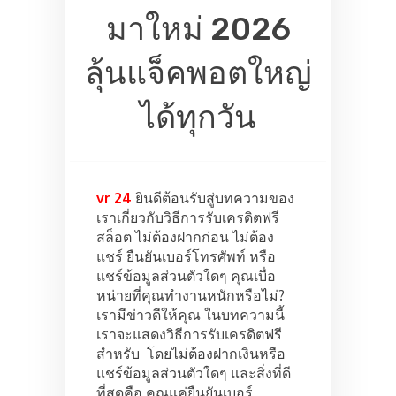
มาใหม่ 2026
ลุ้นแจ็คพอตใหญ่
ได้ทุกวัน
vr 24
ยินดีต้อนรับสู่บทความของ
เราเกี่ยวกับวิธีการรับเครดิตฟรี
สล็อต ไม่ต้องฝากก่อน ไม่ต้อง
แชร์ ยืนยันเบอร์โทรศัพท์ หรือ
แชร์ข้อมูลส่วนตัวใดๆ คุณเบื่อ
หน่ายที่คุณทำงานหนักหรือไม่?
เรามีข่าวดีให้คุณ ในบทความนี้
เราจะแสดงวิธีการรับเครดิตฟรี
สำหรับ โดยไม่ต้องฝากเงินหรือ
แชร์ข้อมูลส่วนตัวใดๆ และสิ่งที่ดี
ที่สุดคือ คุณแค่ยืนยันเบอร์