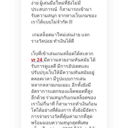
ง่าย ผู้เล่นมือใหม่ที่ยังไม่มี
ประสบการณ์ ก็สามารถเข้ามา
รับความสนุก จากทางเว็บเกมของ
เราได้แบบไม่จำกัด !!!
เกมสล็อตมาใหม่เล่นง่าย แจก
รางวัลบ่อย ทำเงินได้ดี
เว็บที่เข้าเล่นเกมสล็อตได้สะดวก
vr 24
มีความสวยงามทันสมัย ได้
รับการดูแลดี มีการอัปเดตและ
ปรับปรุงเว็บให้มีความทันสมัยอยู่
ตลอดเวลา มีรูปแบบการเล่น
หลากหลายเกมเยอะ อีกทั้งยังมี
อัตราการแตกของแจ็คพอตที่สูง
อีกด้วย ร่วมสนุกกับเกมสล็อตของ
เราไม่กี่นาที ก็สามารถทำเงินก้อน
โตได้อย่างที่ต้องการ ทั้งยังมีอัตรา
การจ่ายรางวัลที่คุ้มค่ามากที่สุด
พร้อมมอบความสนุกสุดพิเศษ