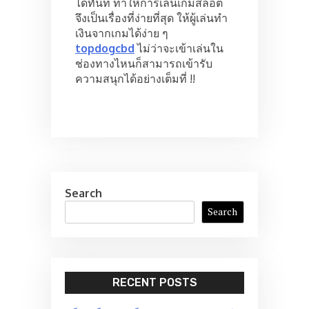
ได้ทันที ทำให้การเล่นเกมสล็อต
จึงเป็นเรื่องที่ง่ายที่สุด ให้ผู้เล่นทำ
เงินจากเกมได้ง่าย ๆ
topdogcbd
ไม่ว่าจะเข้าเล่นใน
ช่องทางไหนก็สามารถเข้ารับ
ความสนุกได้อย่างเต็มที่ !!
Search
Search
RECENT POSTS