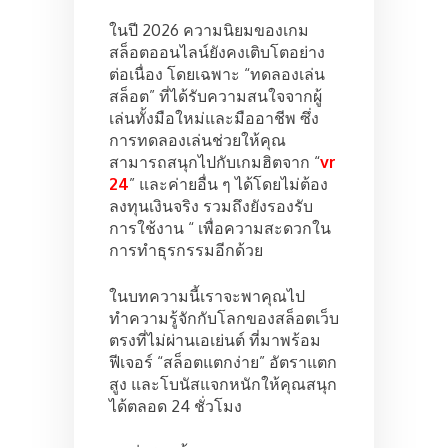
ในปี 2026 ความนิยมของเกม
สล็อตออนไลน์ยังคงเติบโตอย่าง
ต่อเนื่อง โดยเฉพาะ “ทดลองเล่น
สล็อต” ที่ได้รับความสนใจจากผู้
เล่นทั้งมือใหม่และมืออาชีพ ซึ่ง
การทดลองเล่นช่วยให้คุณ
สามารถสนุกไปกับเกมฮิตจาก “
vr
24
” และค่ายอื่น ๆ ได้โดยไม่ต้อง
ลงทุนเงินจริง รวมถึงยังรองรับ
การใช้งาน “ เพื่อความสะดวกใน
การทำธุรกรรมอีกด้วย
ในบทความนี้เราจะพาคุณไป
ทำความรู้จักกับโลกของสล็อตเว็บ
ตรงที่ไม่ผ่านเอเย่นต์ ที่มาพร้อม
ฟีเจอร์ “สล็อตแตกง่าย” อัตราแตก
สูง และโบนัสแจกหนักให้คุณสนุก
ได้ตลอด 24 ชั่วโมง