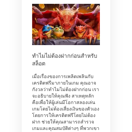
ทำไมไม่ต้องฝากก่อนสำหรับ
สล็อต
เมื่อเรื่องของการเพลิดเพลินกับ
เครดิตฟรีมาภายในเกม คุณอาจ
กังวลว่าทำไมไม่ต้องฝากก่อน เรา
จะอธิบายให้คุณฟัง สาเหตุหลัก
คือเพื่อให้ผู้เล่นมีโอกาสลองเล่น
เกมโดยไม่ต้องเสี่ยงเงินของตัวเอง
โดยการให้เครดิตฟรีโดยไม่ต้อง
ฝาก ช่วยให้คุณสามารถสำรวจ
เกมและคุณสมบัติต่างๆ ที่พวกเขา