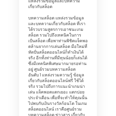
แหล่งรวมข้อมูลและบทความ
เกี่ยวกับสล็อต
บทความสล็อต แหล่งรวมข้อมูล
และบทความเกี่ยวกับสล็อต ที่เรา
ได้รวบรวมสูตรการเอาชนะเกม
สล็อต รวมไปถึงเทคนิคในการ
เปั่นสล็อต เพื่อพาท่านพิชิตแจ็คพอ
ตล้านจากการเล่นสล็อต มือใหม่ที่
หัดปั่นสล็อตออนไลน์ก็ทำเงินได้
จริง อีกทั้งท่านที่มีทุนน้อยก็เล่นได้
ซึ่งมีเทคนิคพิเศษมากมายรอท่าน
อยู่ ศูนย์รวมบทความสล็อต
อันดับ 1 แหล่งรวมความรู้ ข้อมูล
เกี่ยวกับสล็อตออนไลน์ฟรี ใช้ได้
จริง รวมไปถึงการแนะนำเกมน่า
เล่น แจ็คพอตแตกเยอะ แตกบ่อย
ประจำเดือน เพื่อที่จะทำให้คุณนั้น
ไปพบกับเงินรางวัลก้อนโต ในเกม
สล็อตออนไลน์ เราคือศูนย์รวม
บทความสล็อต ข่าวสาร เกี่ยวกับ