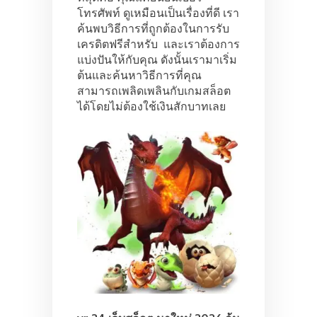
โทรศัพท์ ดูเหมือนเป็นเรื่องที่ดี เรา
ค้นพบวิธีการที่ถูกต้องในการรับ
เครดิตฟรีสำหรับ และเราต้องการ
แบ่งปันให้กับคุณ ดังนั้นเรามาเริ่ม
ต้นและค้นหาวิธีการที่คุณ
สามารถเพลิดเพลินกับเกมสล็อต
ได้โดยไม่ต้องใช้เงินสักบาทเลย