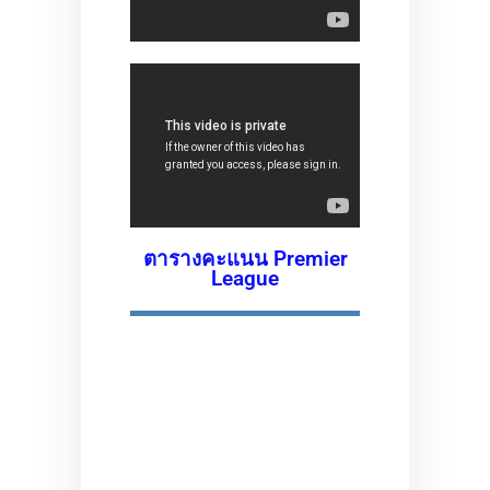
ตารางคะแนน Premier
League