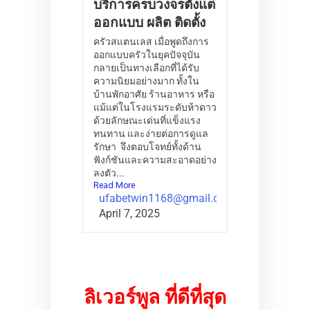
บริการครบวงจรตั้งแต่
ออกแบบ ผลิต ติดตั้ง
ครัวสแตนเลส เมื่อพูดถึงการ
ออกแบบครัวในยุคปัจจุบัน
กลายเป็นทางเลือกที่ได้รับ
ความนิยมอย่างมาก ทั้งใน
บ้านพักอาศัย ร้านอาหาร หรือ
แม้แต่ในโรงแรมระดับห้าดาว
ด้วยลักษณะเด่นที่แข็งแรง
ทนทาน และง่ายต่อการดูแล
รักษา จึงตอบโจทย์ทั้งด้าน
ฟังก์ชันและความสะอาดอย่าง
ลงตัว...
Read More
ufabetwin1168@gmail.com
April 7, 2025
ลิเวอร์พูล ที่ดีที่สุด