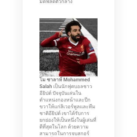
มิดฟิลด์ตัวกลาง
โม ซาลาห์
Mohammed
Salah
เป็นนักฟุตบอลชาว
อียิปต์ ปัจจุบันเล่นใน
ตำแหน่งกองหน้าและปีก
ขวาให้แก่ลิเวอร์พูลและทีม
ชาติอียิปต์ เขาได้รับการ
ยกย่องให้เป็นหนึ่งในผู้เล่นที่
ดีที่สุดในโลก ด้วยความ
สามารถในการจบสกอร์