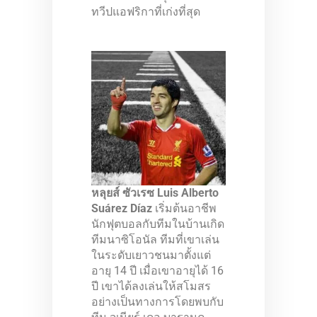
ทวีปแอฟริกาที่เก่งที่สุด
หลุยส์ ซัวเรซ Luis Alberto
Suárez Díaz
เริ่มต้นอาชีพ
นักฟุตบอลกับทีมในบ้านเกิด
ทีมนาซิโอนัล ทีมที่เขาเล่น
ในระดับเยาวชนมาตั้งแต่
อายุ 14 ปี เมื่อเขาอายุได้ 16
ปี เขาได้ลงเล่นให้สโมสร
อย่างเป็นทางการโดยพบกับ