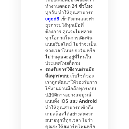
ทำงานตลอด
24 ชั่วโมง
ทุกวัน ทำให้คุณสามารถ
ugod8
เข้าถึงเกมและทำ
ธุรกรรมได้ทุกเมื่อที่
ต้องการ คุณจะไม่พลาด
ทุกโอกาสในการเดิมพัน
แบบเรียลไทม์ ไม่ว่าจะเป็น
ช่วงเวลาไหนของวัน หรือ
ไม่ว่าคุณจะอยู่ที่ไหนใน
ประเทศไทยก็ตาม
รองรับการใช้งานผ่านมือ
ถือทุกระบบ:
เว็บไซต์ของ
เราถูกพัฒนาให้รองรับการ
ใช้งานผ่านมือถือทุกระบบ
ปฏิบัติการอย่างสมบูรณ์
แบบทั้ง
iOS และ Android
ทำให้คุณสามารถเข้าถึง
เกมสล็อตได้อย่างสะดวก
สบายทุกที่ทุกเวลา ไม่ว่า
คุณจะใช้สมาร์ทโฟนหรือ