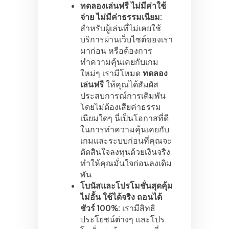
ทดลองเล่นฟรี ไม่มีค่าใช้
จ่าย ไม่มีค่าธรรมเนียม:
สำหรับผู้เล่นที่ไม่เคยใช้
บริการผ่านเว็บไซต์ของเรา
มาก่อน หรือต้องการ
ทำความคุ้นเคยกับเกม
ใหม่ๆ เรามีโหมด
ทดลอง
เล่นฟรี
ให้คุณได้สัมผัส
ประสบการณ์การเดิมพัน
โดยไม่ต้องเสียค่าธรรม
เนียมใดๆ นี่เป็นโอกาสที่ดี
ในการทำความคุ้นเคยกับ
เกมและระบบก่อนที่คุณจะ
ตัดสินใจลงทุนด้วยเงินจริง
ทำให้คุณมั่นใจก่อนลงเดิม
พัน
โบนัสและโปรโมชั่นสุดคุ้ม
ไม่อั้น ใช้ได้จริง ถอนได้
ชัวร์ 100%:
เรามีสิทธิ
ประโยชน์ต่างๆ และโปร