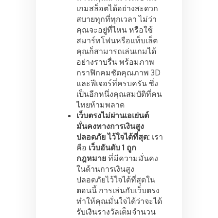
เกมสล็อตได้อย่างสะดวก
สบายทุกที่ทุกเวลา ไม่ว่า
คุณจะอยู่ที่ไหน หรือใช้
สมาร์ทโฟนหรือแท็บเล็ต
คุณก็สามารถเล่นเกมได้
อย่างราบรื่น พร้อมภาพ
กราฟิกคมชัดคุณภาพ 3D
และฟีเจอร์ที่ครบครัน ซึ่ง
เป็นอีกหนึ่งคุณสมบัติที่คน
ไทยห้ามพลาด
เว็บตรงไม่ผ่านเอเย่นต์
มั่นคงทางการเงินสูง
ปลอดภัย ไว้ใจได้ที่สุด:
เรา
คือ
เว็บอันดับ 1 ถูก
กฎหมาย
ที่มีความมั่นคง
ในด้านการเงินสูง
ปลอดภัยไว้ใจได้ที่สุดใน
ตอนนี้ การเล่นกับเว็บตรง
ทำให้คุณมั่นใจได้ว่าจะได้
รับเงินรางวัลเต็มจำนวน