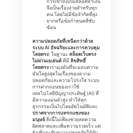
การเข้าถึงเกมสล็อตทำเงิน
จึงเป็นเรื่องง่ายสำหรับทุก
คน โดยไม่มีข้อจำกัดที่ยุ่ง
ยากหรือข้อกำหนดที่ซับ
ซ้อน
ความปลอดภัยที่เหนือกว่าด้วย
ระบบ AI อัจฉริยะและการควบคุม
โดยตรง:
ในฐานะ
สล็อตเว็บตรง
ไม่ผ่านเอเย่นต์
ที่มี
ลิขสิทธิ์
โดยตรง
เรามุ่งมั่นที่จะมอบความ
มั่นใจสูงสุดในเรื่องของความ
ปลอดภัยและความโปร่งใส ระบบ
การฝากถอนของเราใช้
เทคโนโลยีปัญญาประดิษฐ์ (AI) ที่
มีความแม่นยำสูง ทำให้ทุก
ธุรกรรมเป็นไปโดยอัตโนมัติและ
ปราศจากการแทรกแซงของ
มนุษย์
สิ่งนี้ไม่เพียงช่วยลดความ
ผิดพลาดและเพิ่มความรวดเร็ว แต่
ยังเพิ่มระดับความปลอดภัยให้กับ