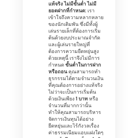
แท้จริง ไม่มีขั้นต่ำ ไม่มี
ยอดฝากที่กำหนด:
เรา
เข้าใจถึงความหลากหลาย
ของนักเดิมพัน ซึ่งมีทั้งผู้
เล่นรายเล็กที่ต้องการเริ่ม
ต้นด้วยงบประมาณจำกัด
และผู้เล่นรายใหญ่ที่
ต้องการความยืดหยุ่นสูง
ด้วยเหตุนี้ เราจึงไม่มีการ
กำหนด
ขั้นต่ำในการฝาก
หรือถอน
คุณสามารถทำ
ธุรกรรมได้ตามจำนวนเงิน
ที่คุณต้องการอย่างแท้จริง
ไม่ว่าจะเป็นการเริ่มต้น
ด้วยเงินเพียง
1 บาท
หรือ
จำนวนที่มากกว่านั้น
ทำให้คุณสามารถบริหาร
จัดการเงินทุนได้อย่าง
ยืดหยุ่นและไร้กังวลเรื่อง
ค่าธรรมเนียมแอบแฝงใดๆ