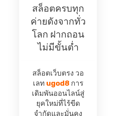
สล็อตครบทุก
ค่ายดังจากทั่ว
โลก ฝากถอน
ไม่มีขั้นต่ำ
สล็อตเว็บตรง วอ
เลท
ugod8
การ
เดิมพันออนไลน์สู่
ยุคใหม่ที่ไร้ขีด
จำกัดและมั่นคง