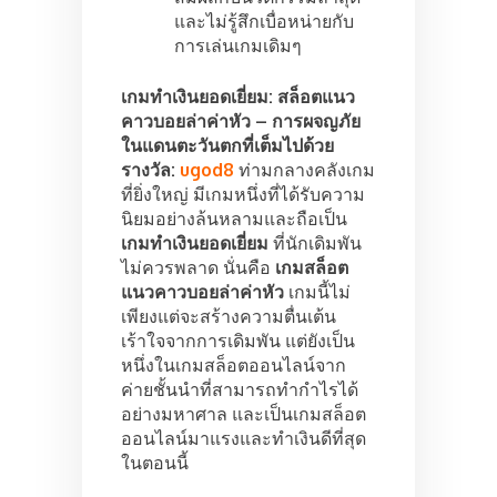
และไม่รู้สึกเบื่อหน่ายกับ
การเล่นเกมเดิมๆ
เกมทำเงินยอดเยี่ยม: สล็อตแนว
คาวบอยล่าค่าหัว – การผจญภัย
ในแดนตะวันตกที่เต็มไปด้วย
รางวัล:
ugod8
ท่ามกลางคลังเกม
ที่ยิ่งใหญ่ มีเกมหนึ่งที่ได้รับความ
นิยมอย่างล้นหลามและถือเป็น
เกมทำเงินยอดเยี่ยม
ที่นักเดิมพัน
ไม่ควรพลาด นั่นคือ
เกมสล็อต
แนวคาวบอยล่าค่าหัว
เกมนี้ไม่
เพียงแต่จะสร้างความตื่นเต้น
เร้าใจจากการเดิมพัน แต่ยังเป็น
หนึ่งในเกมสล็อตออนไลน์จาก
ค่ายชั้นนำที่สามารถทำกำไรได้
อย่างมหาศาล และเป็นเกมสล็อต
ออนไลน์มาแรงและทำเงินดีที่สุด
ในตอนนี้