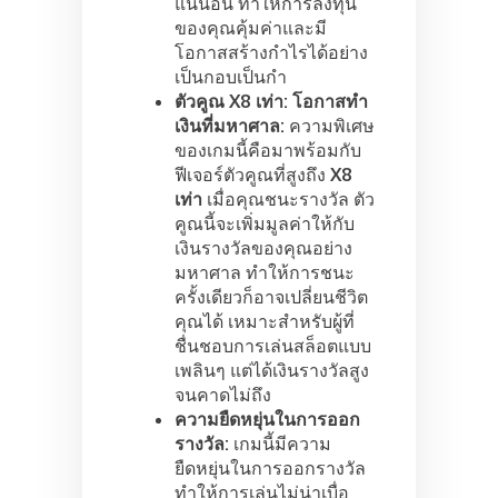
แน่นอน ทำให้การลงทุน
ของคุณคุ้มค่าและมี
โอกาสสร้างกำไรได้อย่าง
เป็นกอบเป็นกำ
ตัวคูณ X8 เท่า: โอกาสทำ
เงินที่มหาศาล:
ความพิเศษ
ของเกมนี้คือมาพร้อมกับ
ฟีเจอร์ตัวคูณที่สูงถึง
X8
เท่า
เมื่อคุณชนะรางวัล ตัว
คูณนี้จะเพิ่มมูลค่าให้กับ
เงินรางวัลของคุณอย่าง
มหาศาล ทำให้การชนะ
ครั้งเดียวก็อาจเปลี่ยนชีวิต
คุณได้ เหมาะสำหรับผู้ที่
ชื่นชอบการเล่นสล็อตแบบ
เพลินๆ แต่ได้เงินรางวัลสูง
จนคาดไม่ถึง
ความยืดหยุ่นในการออก
รางวัล:
เกมนี้มีความ
ยืดหยุ่นในการออกรางวัล
ทำให้การเล่นไม่น่าเบื่อ